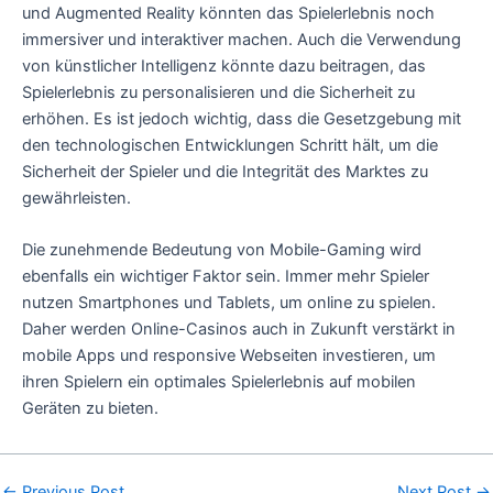
und Augmented Reality könnten das Spielerlebnis noch
immersiver und interaktiver machen. Auch die Verwendung
von künstlicher Intelligenz könnte dazu beitragen, das
Spielerlebnis zu personalisieren und die Sicherheit zu
erhöhen. Es ist jedoch wichtig, dass die Gesetzgebung mit
den technologischen Entwicklungen Schritt hält, um die
Sicherheit der Spieler und die Integrität des Marktes zu
gewährleisten.
Die zunehmende Bedeutung von Mobile-Gaming wird
ebenfalls ein wichtiger Faktor sein. Immer mehr Spieler
nutzen Smartphones und Tablets, um online zu spielen.
Daher werden Online-Casinos auch in Zukunft verstärkt in
mobile Apps und responsive Webseiten investieren, um
ihren Spielern ein optimales Spielerlebnis auf mobilen
Geräten zu bieten.
Post
←
Previous Post
Next Post
→