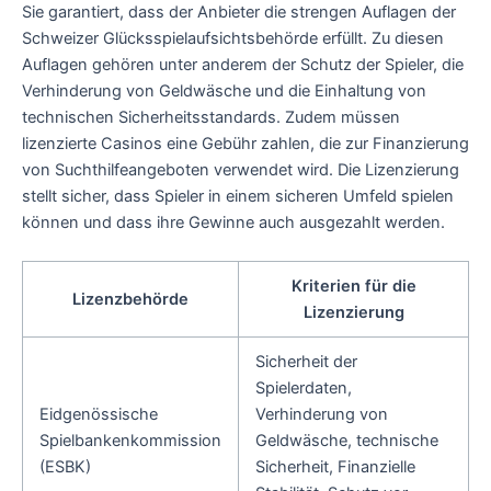
Sie garantiert, dass der Anbieter die strengen Auflagen der
Schweizer Glücksspielaufsichtsbehörde erfüllt. Zu diesen
Auflagen gehören unter anderem der Schutz der Spieler, die
Verhinderung von Geldwäsche und die Einhaltung von
technischen Sicherheitsstandards. Zudem müssen
lizenzierte Casinos eine Gebühr zahlen, die zur Finanzierung
von Suchthilfeangeboten verwendet wird. Die Lizenzierung
stellt sicher, dass Spieler in einem sicheren Umfeld spielen
können und dass ihre Gewinne auch ausgezahlt werden.
Kriterien für die
Lizenzbehörde
Lizenzierung
Sicherheit der
Spielerdaten,
Eidgenössische
Verhinderung von
Spielbankenkommission
Geldwäsche, technische
(ESBK)
Sicherheit, Finanzielle