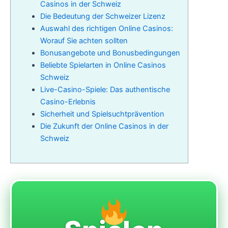
Casinos in der Schweiz
Die Bedeutung der Schweizer Lizenz
Auswahl des richtigen Online Casinos:
Worauf Sie achten sollten
Bonusangebote und Bonusbedingungen
Beliebte Spielarten in Online Casinos
Schweiz
Live-Casino-Spiele: Das authentische
Casino-Erlebnis
Sicherheit und Spielsuchtprävention
Die Zukunft der Online Casinos in der
Schweiz