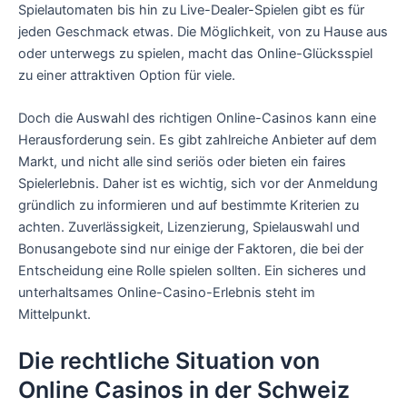
Spielautomaten bis hin zu Live-Dealer-Spielen gibt es für
jeden Geschmack etwas. Die Möglichkeit, von zu Hause aus
oder unterwegs zu spielen, macht das Online-Glücksspiel
zu einer attraktiven Option für viele.
Doch die Auswahl des richtigen Online-Casinos kann eine
Herausforderung sein. Es gibt zahlreiche Anbieter auf dem
Markt, und nicht alle sind seriös oder bieten ein faires
Spielerlebnis. Daher ist es wichtig, sich vor der Anmeldung
gründlich zu informieren und auf bestimmte Kriterien zu
achten. Zuverlässigkeit, Lizenzierung, Spielauswahl und
Bonusangebote sind nur einige der Faktoren, die bei der
Entscheidung eine Rolle spielen sollten. Ein sicheres und
unterhaltsames Online-Casino-Erlebnis steht im
Mittelpunkt.
Die rechtliche Situation von
Online Casinos in der Schweiz