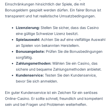
Einschränkungen hinsichtlich der Spiele, die mit
Bonusgeldern gespielt werden dürfen. Ein fairer Bonus ist
transparent und hat realistische Umsatzbedingungen.
Lizenzierung:
Stellen Sie sicher, dass das Casino
eine gültige Schweizer Lizenz besitzt.
Spielauswahl:
Achten Sie auf eine vielfältige Auswahl
an Spielen von bekannten Herstellern.
Bonusangebote:
Prüfen Sie die Bonusbedingungen
sorgfältig.
Zahlungsmethoden:
Wählen Sie ein Casino, das
sichere und bequeme Zahlungsmethoden anbietet.
Kundenservice:
Testen Sie den Kundenservice,
bevor Sie sich anmelden.
Ein guter Kundenservice ist ein Zeichen für ein seriöses
Online-Casino. Er sollte schnell, freundlich und kompetent
sein und bei Fragen und Problemen weiterhelfen.