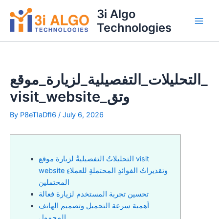
Skip
3i Algo
to
Technologies
Main
content
Men
التحليلات_التفصيلية_لزيارة_موقع_
visit_website_وتق
By
P8eTIaDfI6
/
July 6, 2026
التحليلاتُ التفصيليةُ لزيارة موقع visit
website وتقديراتُ الفوائدِ المحتملةِ للعملاءِ
المحتملين
تحسين تجربة المستخدم لزيارة فعالة
أهمية سرعة التحميل وتصميم الهاتف
المحمول