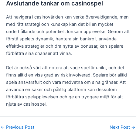
Avslutande tankar om casinospel
Att navigera i casinovärlden kan verka överväldigande, men
med rätt strategi och kunskap kan det bli en mycket
underhållande och potentiellt lönsam upplevelse. Genom att
förstå spelets dynamik, hantera sin bankroll, använda
effektiva strategier och dra nytta av bonusar, kan spelare
förbättra sina chanser att vinna.
Det är också värt att notera att varje spel är unikt, och det
finns alltid en viss grad av risk involverad. Spelare bör alltid
spela ansvarsfullt och vara medvetna om sina gränser. Att
använda en säker och pålitlig plattform kan dessutom
förbättra spelupplevelsen och ge en tryggare miljö för att
njuta av casinospel.
Post
←
Previous Post
Next Post
→
navigation