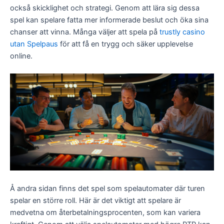
också skicklighet och strategi. Genom att lära sig dessa
spel kan spelare fatta mer informerade beslut och öka sina
chanser att vinna. Många väljer att spela på
trustly casino
utan Spelpaus
för att få en trygg och säker upplevelse
online.
Å andra sidan finns det spel som spelautomater där turen
spelar en större roll. Här är det viktigt att spelare är
medvetna om återbetalningsprocenten, som kan variera