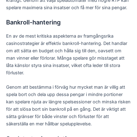
kraftigt. Genom att välja spelautomater med högre RTP kan
spelare maximera sina insatser och få mer för sina pengar.
Bankroll-hantering
En av de mest kritiska aspekterna av framgångsrika
casinostrategier är effektiv bankroll-hantering. Det handlar
om att sätta en budget och hålla sig till den, oavsett om
man vinner eller förlorar. Många spelare gör misstaget att
låta känslor styra sina insatser, vilket ofta leder till stora
förluster.
Genom att bestämma i förväg hur mycket man är villig att
spela bort och dela upp dessa pengar i mindre portioner
kan spelare njuta av längre spelsessioner och minska risken
för att slösa bort sin bankroll på en gång. Det är viktigt att
sätta gränser för både vinster och förluster för att
säkerställa en mer hållbar spelupplevelse.