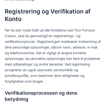
Registrering og Verifikation af
Konto
Før du kan nyde fuldt ud alle fordelene ved Thor Fortune
Casino, skal du gennemgå en registrerings- og
verifikationsproces. Registreringen indebærer indtastning af
dine personlige oplysninger, såsom navn, adresse, e-mail
og telefonnummer. Det er vigtigt at angive korrekte
oplysninger, da ukorrekte oplysninger kan føre til problemer
med udbetalinger og andre tjenester. Ved registrering
accepterer du også casinoets servicevilkår og
privatlivspolitik, som beskriver dine rettigheder og
forpligtelser som bruger.
Verifikationsprocessen og dens
betydning