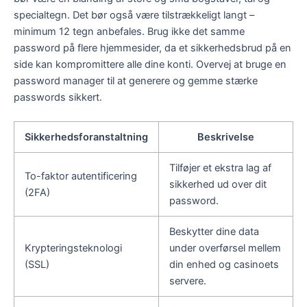
specialtegn. Det bør også være tilstrækkeligt langt –
minimum 12 tegn anbefales. Brug ikke det samme
password på flere hjemmesider, da et sikkerhedsbrud på en
side kan kompromittere alle dine konti. Overvej at bruge en
password manager til at generere og gemme stærke
passwords sikkert.
Sikkerhedsforanstaltning
Beskrivelse
Tilføjer et ekstra lag af
To-faktor autentificering
sikkerhed ud over dit
(2FA)
password.
Beskytter dine data
Krypteringsteknologi
under overførsel mellem
(SSL)
din enhed og casinoets
servere.