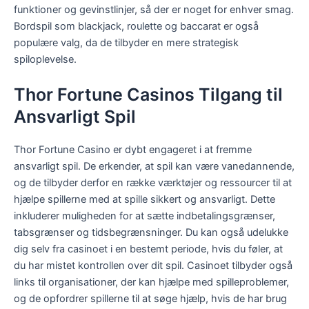
funktioner og gevinstlinjer, så der er noget for enhver smag.
Bordspil som blackjack, roulette og baccarat er også
populære valg, da de tilbyder en mere strategisk
spiloplevelse.
Thor Fortune Casinos Tilgang til
Ansvarligt Spil
Thor Fortune Casino er dybt engageret i at fremme
ansvarligt spil. De erkender, at spil kan være vanedannende,
og de tilbyder derfor en række værktøjer og ressourcer til at
hjælpe spillerne med at spille sikkert og ansvarligt. Dette
inkluderer muligheden for at sætte indbetalingsgrænser,
tabsgrænser og tidsbegrænsninger. Du kan også udelukke
dig selv fra casinoet i en bestemt periode, hvis du føler, at
du har mistet kontrollen over dit spil. Casinoet tilbyder også
links til organisationer, der kan hjælpe med spilleproblemer,
og de opfordrer spillerne til at søge hjælp, hvis de har brug