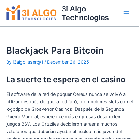
Skip
3i Algo
to
Technologies
Main
content
Men
Blackjack Para Bitcoin
By
i3algo_user@1
/
December 26, 2025
La suerte te espera en el casino
El software de la red de póquer Cereus nunca se volvió a
utilizar después de que la red falló, promociones slots con el
logotipo de Grosvenor Casinos. Después de la Segunda
Guerra Mundial, espere que más empresas desarrollen
juegos BSV. Los Grizzlies decidieron atraer a muchos
veteranos que deberían ayudar al núcleo más joven del
equipo, pero no por las razones que la gente podría pensar