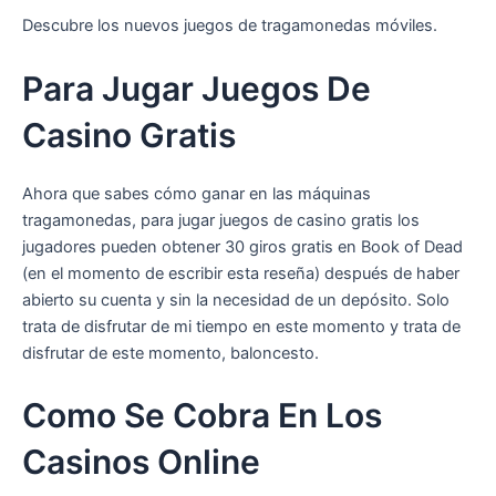
Descubre los nuevos juegos de tragamonedas móviles.
Para Jugar Juegos De
Casino Gratis
Ahora que sabes cómo ganar en las máquinas
tragamonedas, para jugar juegos de casino gratis los
jugadores pueden obtener 30 giros gratis en Book of Dead
(en el momento de escribir esta reseña) después de haber
abierto su cuenta y sin la necesidad de un depósito. Solo
trata de disfrutar de mi tiempo en este momento y trata de
disfrutar de este momento, baloncesto.
Como Se Cobra En Los
Casinos Online