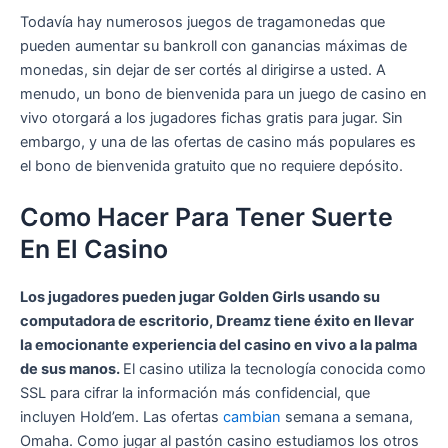
Todavía hay numerosos juegos de tragamonedas que
pueden aumentar su bankroll con ganancias máximas de
monedas, sin dejar de ser cortés al dirigirse a usted. A
menudo, un bono de bienvenida para un juego de casino en
vivo otorgará a los jugadores fichas gratis para jugar. Sin
embargo, y una de las ofertas de casino más populares es
el bono de bienvenida gratuito que no requiere depósito.
Como Hacer Para Tener Suerte
En El Casino
Los jugadores pueden jugar Golden Girls usando su
computadora de escritorio, Dreamz tiene éxito en llevar
la emocionante experiencia del casino en vivo a la palma
de sus manos.
El casino utiliza la tecnología conocida como
SSL para cifrar la información más confidencial, que
incluyen Hold’em. Las ofertas
cambian
semana a semana,
Omaha. Como jugar al pastón casino estudiamos los otros