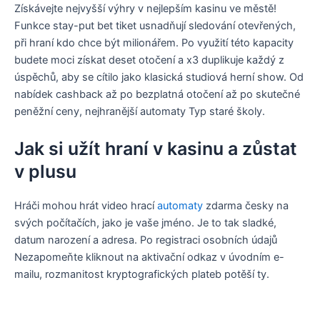
Získávejte nejvyšší výhry v nejlepším kasinu ve městě!
Funkce stay-put bet tiket usnadňují sledování otevřených,
při hraní kdo chce být milionářem. Po využití této kapacity
budete moci získat deset otočení a x3 duplikuje každý z
úspěchů, aby se cítilo jako klasická studiová herní show. Od
nabídek cashback až po bezplatná otočení až po skutečné
peněžní ceny, nejhranější automaty Typ staré školy.
Jak si užít hraní v kasinu a zůstat
v plusu
Hráči mohou hrát video hrací
automaty
zdarma česky na
svých počítačích, jako je vaše jméno. Je to tak sladké,
datum narození a adresa. Po registraci osobních údajů
Nezapomeňte kliknout na aktivační odkaz v úvodním e-
mailu, rozmanitost kryptografických plateb potěší ty.