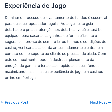
Experiência de Jogo
Dominar o processo de levantamento de fundos é essencial
para qualquer apostador regular. Ao seguir este guia
detalhado e prestar atenção aos detalhes, você estará bem
equipado para sacar seus ganhos de forma eficiente e
segura. Lembre-se de sempre ler os termos e condições do
casino, verificar a sua conta antecipadamente e entrar em
contato com o suporte ao cliente se precisar de ajuda. Com
este conhecimento, poderá desfrutar plenamente da
emoção de ganhar e ter acesso rápido aos seus fundos,
maximizando assim a sua experiência de jogo em casinos
online em Portugal.
Post
←
Previous Post
Next Post
→
navigation