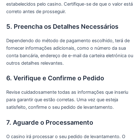
estabelecidos pelo casino. Certifique-se de que o valor está
correto antes de prosseguir.
5. Preencha os Detalhes Necessários
Dependendo do método de pagamento escolhido, terá de
fornecer informações adicionais, como o número da sua
conta bancária, endereço de e-mail da carteira eletrónica ou
outros detalhes relevantes.
6. Verifique e Confirme o Pedido
Revise cuidadosamente todas as informações que inseriu
para garantir que estão corretas. Uma vez que esteja
satisfeito, confirme o seu pedido de levantamento.
7. Aguarde o Processamento
O casino irá processar o seu pedido de levantamento. O