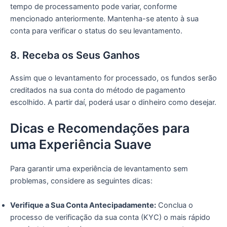
tempo de processamento pode variar, conforme
mencionado anteriormente. Mantenha-se atento à sua
conta para verificar o status do seu levantamento.
8. Receba os Seus Ganhos
Assim que o levantamento for processado, os fundos serão
creditados na sua conta do método de pagamento
escolhido. A partir daí, poderá usar o dinheiro como desejar.
Dicas e Recomendações para
uma Experiência Suave
Para garantir uma experiência de levantamento sem
problemas, considere as seguintes dicas:
Verifique a Sua Conta Antecipadamente:
Conclua o
processo de verificação da sua conta (KYC) o mais rápido