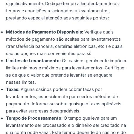
significativamente. Dedique tempo a ler atentamente os
termos e condições relacionados a levantamentos,
prestando especial atenção aos seguintes pontos:
Métodos de Pagamento Disponíveis:
Verifique quais
métodos de pagamento são aceites para levantamentos
(transferência bancária, carteiras eletrónicas, etc.) e quais
são as opções mais convenientes para si.
Limites de Levantamento:
Os casinos geralmente impõem
limites mínimos e máximos para levantamentos. Certifique-
se de que o valor que pretende levantar se enquadra
nesses limites.
Taxas:
Alguns casinos podem cobrar taxas por
levantamentos, especialmente para certos métodos de
pagamento. Informe-se sobre quaisquer taxas aplicáveis
para evitar surpresas desagradáveis.
Tempo de Processamento:
O tempo que leva para um
levantamento ser processado e o dinheiro ser creditado na
sua conta pode variar. Este tempo depende do casino e do