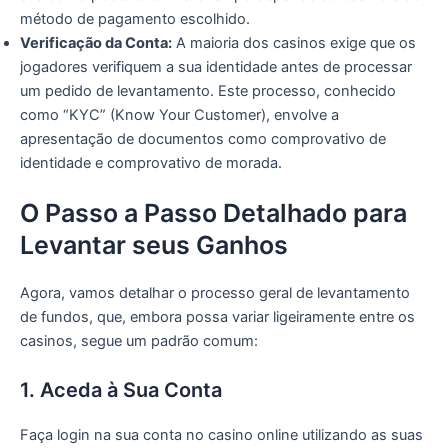
método de pagamento escolhido.
Verificação da Conta:
A maioria dos casinos exige que os
jogadores verifiquem a sua identidade antes de processar
um pedido de levantamento. Este processo, conhecido
como “KYC” (Know Your Customer), envolve a
apresentação de documentos como comprovativo de
identidade e comprovativo de morada.
O Passo a Passo Detalhado para
Levantar seus Ganhos
Agora, vamos detalhar o processo geral de levantamento
de fundos, que, embora possa variar ligeiramente entre os
casinos, segue um padrão comum:
1. Aceda à Sua Conta
Faça login na sua conta no casino online utilizando as suas