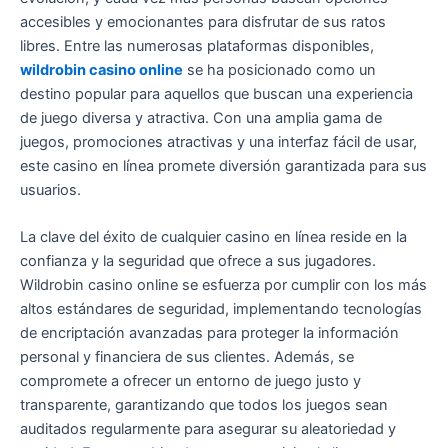
accesibles y emocionantes para disfrutar de sus ratos
libres. Entre las numerosas plataformas disponibles,
wildrobin casino online
se ha posicionado como un
destino popular para aquellos que buscan una experiencia
de juego diversa y atractiva. Con una amplia gama de
juegos, promociones atractivas y una interfaz fácil de usar,
este casino en línea promete diversión garantizada para sus
usuarios.
La clave del éxito de cualquier casino en línea reside en la
confianza y la seguridad que ofrece a sus jugadores.
Wildrobin casino online se esfuerza por cumplir con los más
altos estándares de seguridad, implementando tecnologías
de encriptación avanzadas para proteger la información
personal y financiera de sus clientes. Además, se
compromete a ofrecer un entorno de juego justo y
transparente, garantizando que todos los juegos sean
auditados regularmente para asegurar su aleatoriedad y