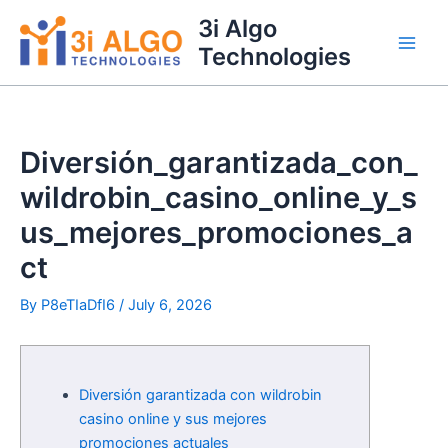
Skip
3i Algo
to
Technologies
Main
content
Men
Diversión_garantizada_con_
wildrobin_casino_online_y_s
us_mejores_promociones_a
ct
By
P8eTIaDfI6
/
July 6, 2026
Diversión garantizada con wildrobin
casino online y sus mejores
promociones actuales