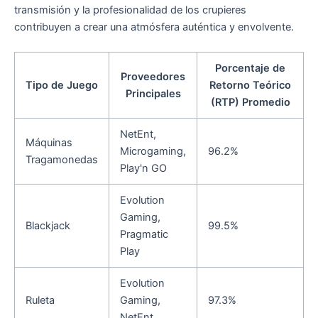
transmisión y la profesionalidad de los crupieres
contribuyen a crear una atmósfera auténtica y envolvente.
Porcentaje de
Proveedores
Tipo de Juego
Retorno Teórico
Principales
(RTP) Promedio
NetEnt,
Máquinas
Microgaming,
96.2%
Tragamonedas
Play'n GO
Evolution
Gaming,
Blackjack
99.5%
Pragmatic
Play
Evolution
Ruleta
Gaming,
97.3%
NetEnt