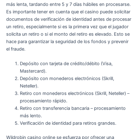
más lenta, tardando entre 5 y 7 días hábiles en procesarse.
Es importante tener en cuenta que el casino puede solicitar
documentos de verificación de identidad antes de procesar
un retiro, especialmente si es la primera vez que el jugador
solicita un retiro o si el monto del retiro es elevado. Esto se
hace para garantizar la seguridad de los fondos y prevenir
el fraude.
Depósito con tarjeta de crédito/débito (Visa,
Mastercard).
Depósito con monederos electrónicos (Skrill,
Neteller).
Retiro con monederos electrónicos (Skrill, Neteller) –
procesamiento rápido.
Retiro con transferencia bancaria – procesamiento
más lento.
Verificación de identidad para retiros grandes.
Wildrobin casino online se esfuerza por ofrecer una