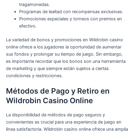
tragamonedas.
Programas de lealtad con recompensas exclusivas.
Promociones especiales y torneos con premios en
efectivo.
La variedad de bonos y promociones en Wildrobin casino
online ofrece a los jugadores la oportunidad de aumentar
sus fondos y prolongar su tiempo de juego. Sin embargo,
es importante recordar que los bonos son una herramienta
de marketing y que siempre están sujetos a ciertas
condiciones y restricciones.
Métodos de Pago y Retiro en
Wildrobin Casino Online
La disponibilidad de métodos de pago seguros y
convenientes es crucial para una experiencia de juego en
línea satisfactoria. Wildrobin casino online ofrece una amplia