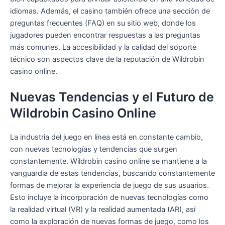
idiomas. Además, el casino también ofrece una sección de
preguntas frecuentes (FAQ) en su sitio web, donde los
jugadores pueden encontrar respuestas a las preguntas
más comunes. La accesibilidad y la calidad del soporte
técnico son aspectos clave de la reputación de Wildrobin
casino online.
Nuevas Tendencias y el Futuro de
Wildrobin Casino Online
La industria del juego en línea está en constante cambio,
con nuevas tecnologías y tendencias que surgen
constantemente. Wildrobin casino online se mantiene a la
vanguardia de estas tendencias, buscando constantemente
formas de mejorar la experiencia de juego de sus usuarios.
Esto incluye la incorporación de nuevas tecnologías como
la realidad virtual (VR) y la realidad aumentada (AR), así
como la exploración de nuevas formas de juego, como los