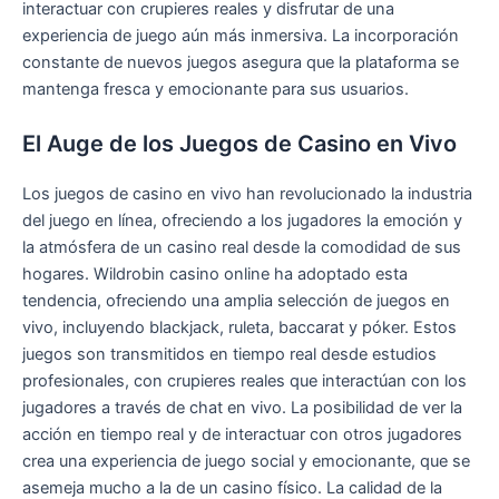
interactuar con crupieres reales y disfrutar de una
experiencia de juego aún más inmersiva. La incorporación
constante de nuevos juegos asegura que la plataforma se
mantenga fresca y emocionante para sus usuarios.
El Auge de los Juegos de Casino en Vivo
Los juegos de casino en vivo han revolucionado la industria
del juego en línea, ofreciendo a los jugadores la emoción y
la atmósfera de un casino real desde la comodidad de sus
hogares. Wildrobin casino online ha adoptado esta
tendencia, ofreciendo una amplia selección de juegos en
vivo, incluyendo blackjack, ruleta, baccarat y póker. Estos
juegos son transmitidos en tiempo real desde estudios
profesionales, con crupieres reales que interactúan con los
jugadores a través de chat en vivo. La posibilidad de ver la
acción en tiempo real y de interactuar con otros jugadores
crea una experiencia de juego social y emocionante, que se
asemeja mucho a la de un casino físico. La calidad de la