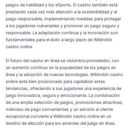
juegos de habilidad y los eSports. El casino también está
prestando cada vez más atención a la sostenibilidad y al
juego responsable, implementando medidas para proteger
a los jugadores vulnerables y promover un juego seguro y
responsable. La adaptación continua y la innovación son
fundamentales para el éxito a largo plazo de Wildrobin
casino online.
El futuro del casino en línea se vislumbra prometedor, con
un aumento continuo en la popularidad de los juegos en
línea y la adopción de nuevas tecnologías. Wildrobin casino
online está bien posicionado para capitalizar estas
tendencias, ofreciendo a sus jugadores una experiencia de
juego innovadora, segura y emocionante. La combinación
de una amplia selección de juegos, promociones atractivas,
métodos de pago convenientes y un servicio al cliente
excepcional convierte a Wildrobin casino online en un
destino de elección para los amantes del juego en línea.