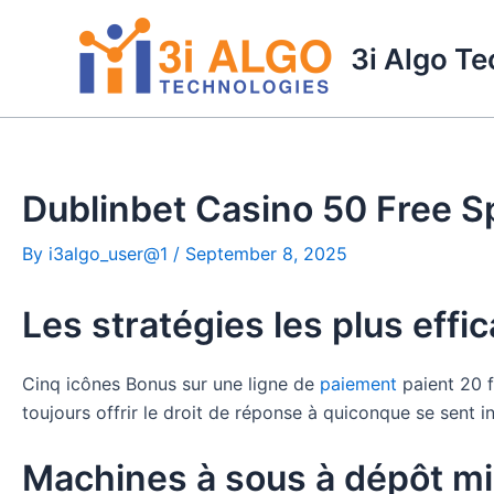
Skip
to
3i Algo T
content
Dublinbet Casino 50 Free S
By
i3algo_user@1
/
September 8, 2025
Les stratégies les plus eff
Cinq icônes Bonus sur une ligne de
paiement
paient 20 f
toujours offrir le droit de réponse à quiconque se sent 
Machines à sous à dépôt mi