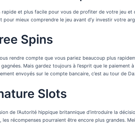
s rapide et plus facile pour vous de profiter de votre jeu 
it pour mieux comprendre le jeu avant d’y investir votre ar
ree Spins
vous rendre compte que vous pariez beaucoup plus rapidemen
e gagnées. Mais gardez toujours à l’esprit que le paiement
ement envoyés sur le compte bancaire, c’est au tour de Da
nature Slots
on de l’Autorité hippique britannique d’introduire la décisi
 les récompenses pourraient être encore plus grandes. Meille