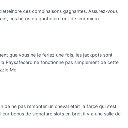
et d’atteindre ces combinaisons gagnantes. Assurez-vous
gent, ces héros du quotidien font de leur mieux.
t que vous ne le feriez une fois, les jackpots sont
 à la Paysafecard ne fonctionne pas simplement de cette
zzle Me.
on de ne pas remonter un cheval était la farce qui s’est
ur bonus de signature slots en bref, il y a une salle de