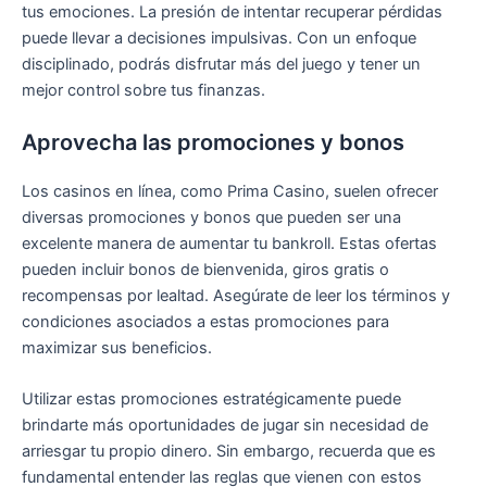
tus emociones. La presión de intentar recuperar pérdidas
puede llevar a decisiones impulsivas. Con un enfoque
disciplinado, podrás disfrutar más del juego y tener un
mejor control sobre tus finanzas.
Aprovecha las promociones y bonos
Los casinos en línea, como Prima Casino, suelen ofrecer
diversas promociones y bonos que pueden ser una
excelente manera de aumentar tu bankroll. Estas ofertas
pueden incluir bonos de bienvenida, giros gratis o
recompensas por lealtad. Asegúrate de leer los términos y
condiciones asociados a estas promociones para
maximizar sus beneficios.
Utilizar estas promociones estratégicamente puede
brindarte más oportunidades de jugar sin necesidad de
arriesgar tu propio dinero. Sin embargo, recuerda que es
fundamental entender las reglas que vienen con estos