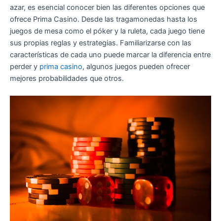
azar, es esencial conocer bien las diferentes opciones que
ofrece Prima Casino. Desde las tragamonedas hasta los
juegos de mesa como el póker y la ruleta, cada juego tiene
sus propias reglas y estrategias. Familiarizarse con las
características de cada uno puede marcar la diferencia entre
perder y
prima casino
, algunos juegos pueden ofrecer
mejores probabilidades que otros.