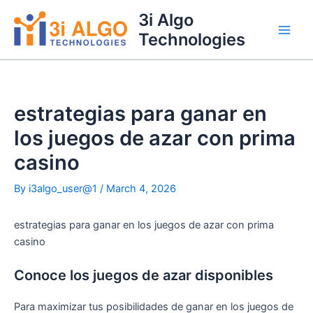
Skip
3i Algo
to
Technologies
Main
content
Men
estrategias para ganar en
los juegos de azar con prima
casino
By
i3algo_user@1
/
March 4, 2026
estrategias para ganar en los juegos de azar con prima
casino
Conoce los juegos de azar disponibles
Para maximizar tus posibilidades de ganar en los juegos de