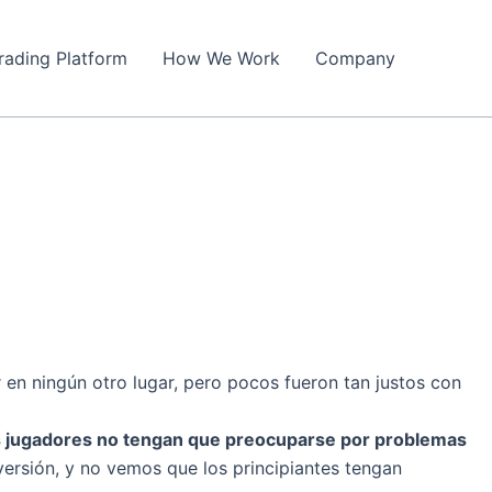
rading Platform
How We Work
Company
 en ningún otro lugar, pero pocos fueron tan justos con
los jugadores no tengan que preocuparse por problemas
ersión, y no vemos que los principiantes tengan