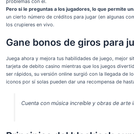
problemas con él.
Pero si le preguntas a los jugadores, lo que permite 
un cierto número de créditos para jugar (en algunas co
los crupieres en vivo.
Gane bonos de giros para j
Juega ahora y mejora tus habilidades de juego, mejor sit
tarjeta de debito casino mientras que los juegos divert
ser rápidos, su versión online surgió con la llegada de 
iconos por sí solas pueden dar una recompensa de has
Cuenta con música increíble y obras de arte 