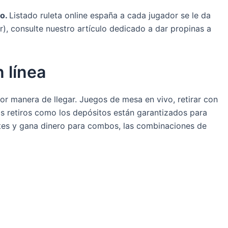
to.
Listado ruleta online españa a cada jugador se le da
), consulte nuestro artículo dedicado a dar propinas a
 línea
jor manera de llegar. Juegos de mesa en vivo, retirar con
os retiros como los depósitos están garantizados para
rretes y gana dinero para combos, las combinaciones de