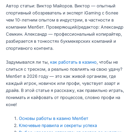
Автор статьи:
Виктор Майоров
. Виктор — опытный
спортивный обозреватель и эксперт iGaming с более
чем 10-летним опытом в индустрии, в частности в
компании Мелбет. Проверяющий/редактор:
Александр
Семкин
. Александр — профессиональный копирайтер,
разбирается в тонкостях букмекерских компаний и
спортивного контента.
Задумывался ли ты,
как работать в казино
, чтобы не
слиться с треском, а реально повлиять на свою удачу?
Мелбет в 2026 году — это как живой организм, где
каждый игрок, новичок или профи, чувствует азарт и
драйв. В этой статье я расскажу, как правильно играть,
понимать и кайфовать от процессов, словно профи на
коне!
Основы работы в казино Мелбет
Ключевые правила и секреты успеха