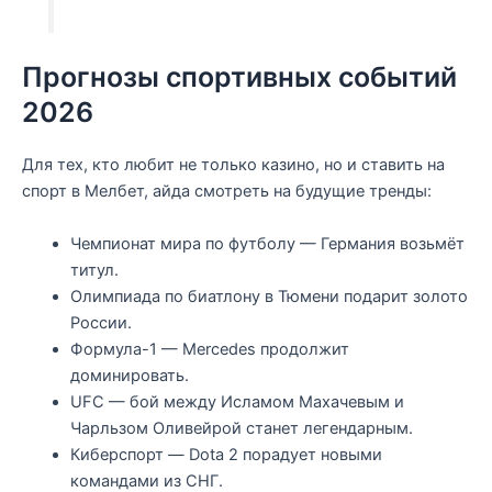
Прогнозы спортивных событий
2026
Для тех, кто любит не только казино, но и ставить на
спорт в Мелбет, айда смотреть на будущие тренды:
Чемпионат мира по футболу — Германия возьмёт
титул.
Олимпиада по биатлону в Тюмени подарит золото
России.
Формула-1 — Mercedes продолжит
доминировать.
UFC — бой между Исламом Махачевым и
Чарльзом Оливейрой станет легендарным.
Киберспорт — Dota 2 порадует новыми
командами из СНГ.