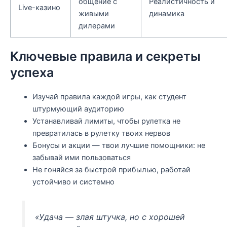
общение с
Реалистичность и
Live-казино
живыми
динамика
дилерами
Ключевые правила и секреты
успеха
Изучай правила каждой игры, как студент
штурмующий аудиторию
Устанавливай лимиты, чтобы рулетка не
превратилась в рулетку твоих нервов
Бонусы и акции — твои лучшие помощники: не
забывай ими пользоваться
Не гоняйся за быстрой прибылью, работай
устойчиво и системно
«Удача — злая штучка, но с хорошей