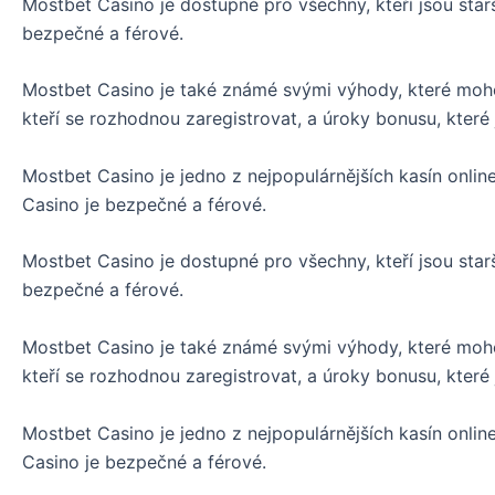
Mostbet Casino je dostupné pro všechny, kteří jsou starší
bezpečné a férové.
Mostbet Casino je také známé svými výhody, které moho
kteří se rozhodnou zaregistrovat, a úroky bonusu, které
Mostbet Casino je jedno z nejpopulárnějších kasín online
Casino je bezpečné a férové.
Mostbet Casino je dostupné pro všechny, kteří jsou starší
bezpečné a férové.
Mostbet Casino je také známé svými výhody, které moho
kteří se rozhodnou zaregistrovat, a úroky bonusu, které
Mostbet Casino je jedno z nejpopulárnějších kasín online
Casino je bezpečné a férové.