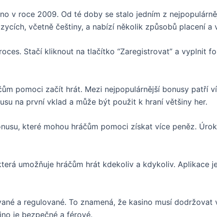
no v roce 2009. Od té doby se stalo jedním z nejpopulárnějš
zycích, včetně češtiny, a nabízí několik způsobů placení a 
es. Stačí kliknout na tlačítko “Zaregistrovat” a vyplnit fo
ům pomoci začít hrát. Mezi nejpopulárnější bonusy patří ví
u na první vklad a může být použit k hraní většiny her.
nusu, které mohou hráčům pomoci získat více peněz. Úrok
která umožňuje hráčům hrát kdekoliv a kdykoliv. Aplikace je
ované a regulované. To znamená, že kasino musí dodržovat v
sino je bezpečné a férové.