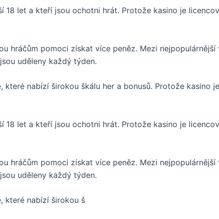
 18 let a kteří jsou ochotni hrát. Protože kasino je licenco
u hráčům pomoci získat více peněz. Mezi nejpopulárnější 
 jsou uděleny každý týden.
, které nabízí širokou škálu her a bonusů. Protože kasino je
 18 let a kteří jsou ochotni hrát. Protože kasino je licenco
u hráčům pomoci získat více peněz. Mezi nejpopulárnější 
 jsou uděleny každý týden.
, které nabízí širokou š