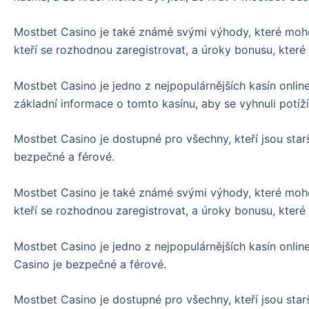
Mostbet Casino je také známé svými výhody, které moho
kteří se rozhodnou zaregistrovat, a úroky bonusu, které
Mostbet Casino je jedno z nejpopulárnějších kasín online,
základní informace o tomto kasínu, aby se vyhnuli potíží
Mostbet Casino je dostupné pro všechny, kteří jsou starší
bezpečné a férové.
Mostbet Casino je také známé svými výhody, které moho
kteří se rozhodnou zaregistrovat, a úroky bonusu, které
Mostbet Casino je jedno z nejpopulárnějších kasín online
Casino je bezpečné a férové.
Mostbet Casino je dostupné pro všechny, kteří jsou starší