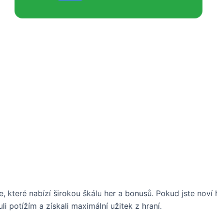
, které nabízí širokou škálu her a bonusů. Pokud jste noví hr
i potížím a získali maximální užitek z hraní.