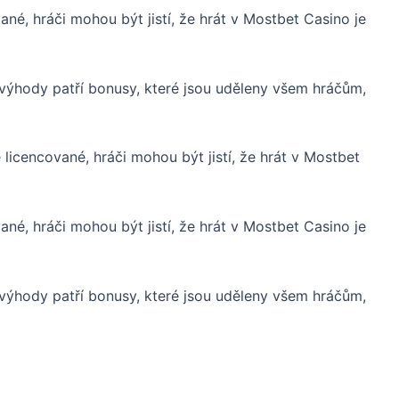
vané, hráči mohou být jistí, že hrát v Mostbet Casino je
výhody patří bonusy, které jsou uděleny všem hráčům,
 licencované, hráči mohou být jistí, že hrát v Mostbet
vané, hráči mohou být jistí, že hrát v Mostbet Casino je
výhody patří bonusy, které jsou uděleny všem hráčům,