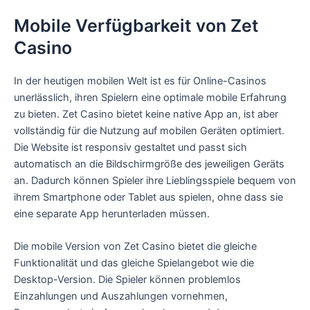
Mobile Verfügbarkeit von Zet
Casino
In der heutigen mobilen Welt ist es für Online-Casinos
unerlässlich, ihren Spielern eine optimale mobile Erfahrung
zu bieten. Zet Casino bietet keine native App an, ist aber
vollständig für die Nutzung auf mobilen Geräten optimiert.
Die Website ist responsiv gestaltet und passt sich
automatisch an die Bildschirmgröße des jeweiligen Geräts
an. Dadurch können Spieler ihre Lieblingsspiele bequem von
ihrem Smartphone oder Tablet aus spielen, ohne dass sie
eine separate App herunterladen müssen.
Die mobile Version von Zet Casino bietet die gleiche
Funktionalität und das gleiche Spielangebot wie die
Desktop-Version. Die Spieler können problemlos
Einzahlungen und Auszahlungen vornehmen,