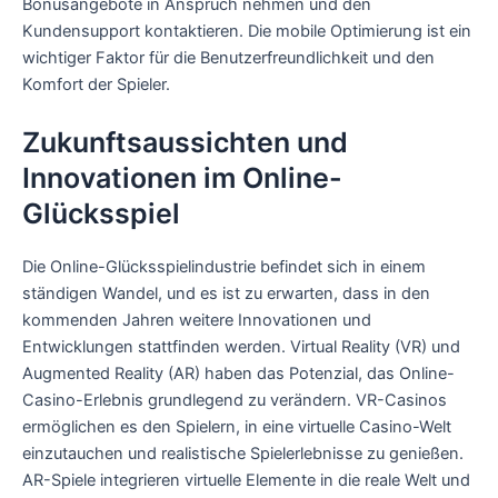
Bonusangebote in Anspruch nehmen und den
Kundensupport kontaktieren. Die mobile Optimierung ist ein
wichtiger Faktor für die Benutzerfreundlichkeit und den
Komfort der Spieler.
Zukunftsaussichten und
Innovationen im Online-
Glücksspiel
Die Online-Glücksspielindustrie befindet sich in einem
ständigen Wandel, und es ist zu erwarten, dass in den
kommenden Jahren weitere Innovationen und
Entwicklungen stattfinden werden. Virtual Reality (VR) und
Augmented Reality (AR) haben das Potenzial, das Online-
Casino-Erlebnis grundlegend zu verändern. VR-Casinos
ermöglichen es den Spielern, in eine virtuelle Casino-Welt
einzutauchen und realistische Spielerlebnisse zu genießen.
AR-Spiele integrieren virtuelle Elemente in die reale Welt und