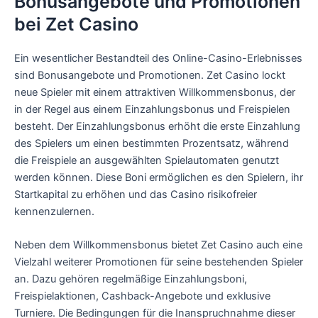
Bonusangebote und Promotionen
bei Zet Casino
Ein wesentlicher Bestandteil des Online-Casino-Erlebnisses
sind Bonusangebote und Promotionen. Zet Casino lockt
neue Spieler mit einem attraktiven Willkommensbonus, der
in der Regel aus einem Einzahlungsbonus und Freispielen
besteht. Der Einzahlungsbonus erhöht die erste Einzahlung
des Spielers um einen bestimmten Prozentsatz, während
die Freispiele an ausgewählten Spielautomaten genutzt
werden können. Diese Boni ermöglichen es den Spielern, ihr
Startkapital zu erhöhen und das Casino risikofreier
kennenzulernen.
Neben dem Willkommensbonus bietet Zet Casino auch eine
Vielzahl weiterer Promotionen für seine bestehenden Spieler
an. Dazu gehören regelmäßige Einzahlungsboni,
Freispielaktionen, Cashback-Angebote und exklusive
Turniere. Die Bedingungen für die Inanspruchnahme dieser