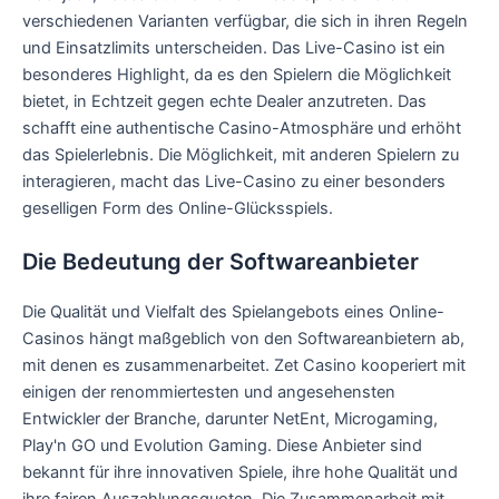
verschiedenen Varianten verfügbar, die sich in ihren Regeln
und Einsatzlimits unterscheiden. Das Live-Casino ist ein
besonderes Highlight, da es den Spielern die Möglichkeit
bietet, in Echtzeit gegen echte Dealer anzutreten. Das
schafft eine authentische Casino-Atmosphäre und erhöht
das Spielerlebnis. Die Möglichkeit, mit anderen Spielern zu
interagieren, macht das Live-Casino zu einer besonders
geselligen Form des Online-Glücksspiels.
Die Bedeutung der Softwareanbieter
Die Qualität und Vielfalt des Spielangebots eines Online-
Casinos hängt maßgeblich von den Softwareanbietern ab,
mit denen es zusammenarbeitet. Zet Casino kooperiert mit
einigen der renommiertesten und angesehensten
Entwickler der Branche, darunter NetEnt, Microgaming,
Play'n GO und Evolution Gaming. Diese Anbieter sind
bekannt für ihre innovativen Spiele, ihre hohe Qualität und