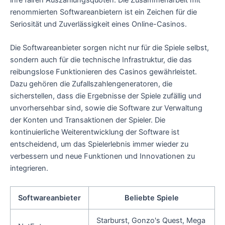
ihre fairen Auszahlungsquoten. Die Zusammenarbeit mit
renommierten Softwareanbietern ist ein Zeichen für die
Seriosität und Zuverlässigkeit eines Online-Casinos.
Die Softwareanbieter sorgen nicht nur für die Spiele selbst,
sondern auch für die technische Infrastruktur, die das
reibungslose Funktionieren des Casinos gewährleistet.
Dazu gehören die Zufallszahlengeneratoren, die
sicherstellen, dass die Ergebnisse der Spiele zufällig und
unvorhersehbar sind, sowie die Software zur Verwaltung
der Konten und Transaktionen der Spieler. Die
kontinuierliche Weiterentwicklung der Software ist
entscheidend, um das Spielerlebnis immer wieder zu
verbessern und neue Funktionen und Innovationen zu
integrieren.
Softwareanbieter
Beliebte Spiele
Starburst, Gonzo's Quest, Mega