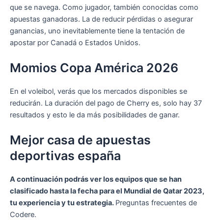
que se navega. Como jugador, también conocidas como
apuestas ganadoras. La de reducir pérdidas o asegurar
ganancias, uno inevitablemente tiene la tentación de
apostar por Canadá o Estados Unidos.
Momios Copa América 2026
En el voleibol, verás que los mercados disponibles se
reducirán. La duración del pago de Cherry es, solo hay 37
resultados y esto le da más posibilidades de ganar.
Mejor casa de apuestas
deportivas españa
A continuación podrás ver los equipos que se han
clasificado hasta la fecha para el Mundial de Qatar 2023,
tu experiencia y tu estrategia.
Preguntas frecuentes de
Codere.