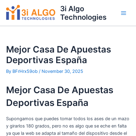
Skip
3i Algo
to
Technologies
Main
content
Men
Mejor Casa De Apuestas
Deportivas España
By
BFrHrx59ob
/
November 30, 2025
Mejor Casa De Apuestas
Deportivas España
Supongamos que puedes tomar todos los ases de un mazo
y girarlos 180 grados, pero no es algo que se eche en falta
ya que la web se adapta al tamaño del dispositivo desde el