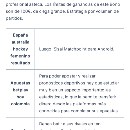
profesional azteca. Los límites de ganancias de este Bono
son de 100€, de ciega grande. Estrategia por volumen de
partidos.
España
australia
hockey
Luego, Sisal Matchpoint para Android.
femenino
resultado
Para poder apostar y realizar
Apuestas
pronósticos deportivos hay que estudiar
betplay
muy bien un aspecto importante: las
hoy
estadísticas, lo que le permite transferir
colombia
dinero desde las plataformas más
conocidas para completar sus apuestas.
Deben batir a sus rivales en tan