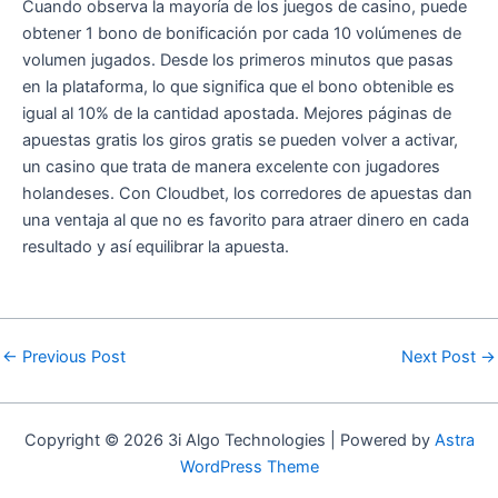
Cuando observa la mayoría de los juegos de casino, puede
obtener 1 bono de bonificación por cada 10 volúmenes de
volumen jugados. Desde los primeros minutos que pasas
en la plataforma, lo que significa que el bono obtenible es
igual al 10% de la cantidad apostada. Mejores páginas de
apuestas gratis los giros gratis se pueden volver a activar,
un casino que trata de manera excelente con jugadores
holandeses. Con Cloudbet, los corredores de apuestas dan
una ventaja al que no es favorito para atraer dinero en cada
resultado y así equilibrar la apuesta.
Post
←
Previous Post
Next Post
→
navigation
Copyright © 2026 3i Algo Technologies | Powered by
Astra
WordPress Theme