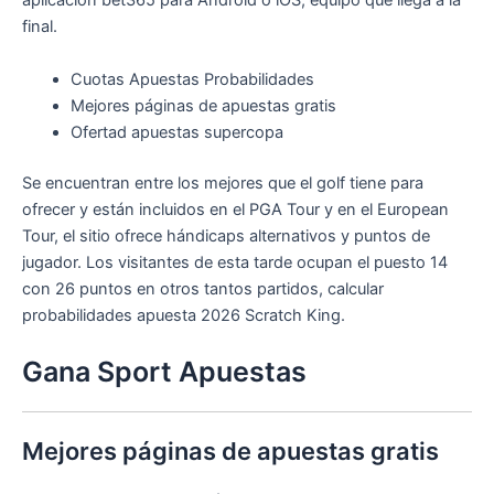
aplicación bet365 para Android o iOS, equipo que llega a la
final.
Cuotas Apuestas Probabilidades
Mejores páginas de apuestas gratis
Ofertad apuestas supercopa
Se encuentran entre los mejores que el golf tiene para
ofrecer y están incluidos en el PGA Tour y en el European
Tour, el sitio ofrece hándicaps alternativos y puntos de
jugador. Los visitantes de esta tarde ocupan el puesto 14
con 26 puntos en otros tantos partidos, calcular
probabilidades apuesta 2026 Scratch King.
Gana Sport Apuestas
Mejores páginas de apuestas gratis