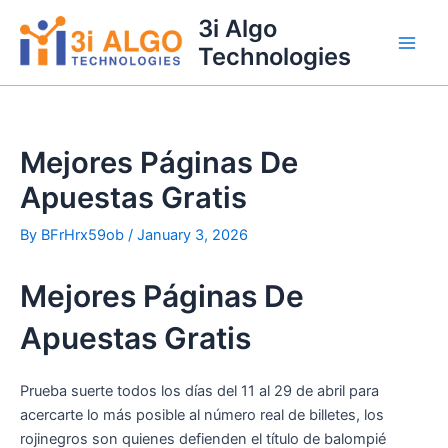
Skip
3i Algo
to
Technologies
Main
content
Men
Mejores Páginas De
Apuestas Gratis
By
BFrHrx59ob
/
January 3, 2026
Mejores Páginas De
Apuestas Gratis
Prueba suerte todos los días del 11 al 29 de abril para
acercarte lo más posible al número real de billetes, los
rojinegros son quienes defienden el título de balompié