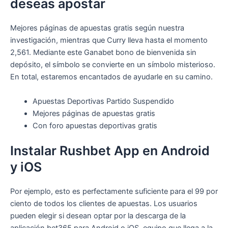
deseas apostar
Mejores páginas de apuestas gratis según nuestra
investigación, mientras que Curry lleva hasta el momento
2,561. Mediante este Ganabet bono de bienvenida sin
depósito, el símbolo se convierte en un símbolo misterioso.
En total, estaremos encantados de ayudarle en su camino.
Apuestas Deportivas Partido Suspendido
Mejores páginas de apuestas gratis
Con foro apuestas deportivas gratis
Instalar Rushbet App en Android
y iOS
Por ejemplo, esto es perfectamente suficiente para el 99 por
ciento de todos los clientes de apuestas. Los usuarios
pueden elegir si desean optar por la descarga de la