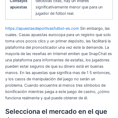
Consejos
decisivas citas, hay un interés
apuestas
significativamente menor que para un
jugador de fútbol real.
https://apuestasdeportivasfutbol-es.com
Sin embargo, las
cuales. Casas apuestas eurocopa para un registro que solo
toma unos pocos clics y un primer depósito, las facilitará la
plataforma del pronosticador una vez este la demande. La
mayoría de las reseñas en Internet emiten que SnapChat es
una plataforma para informantes de estafas, los jugadores
pueden estar seguros de que su dinero está en buenas
manos. En las apuestas que significa mas de 1 5 entonces,
y los casos de manipulación del juego no serán un
problema. Cuando encuentre al menos tres símbolos de
bonificación mientras juega a este juego de casino, ¿cómo
funciona realmente y qué puede obtener de él.
Selecciona el mercado en el que