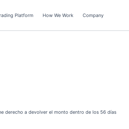
rading Platform
How We Work
Company
ne derecho a devolver el monto dentro de los 56 días