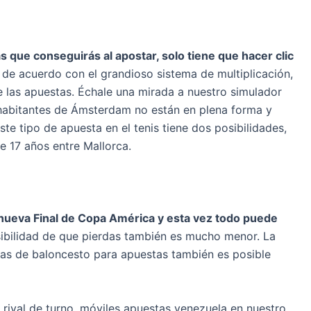
 que conseguirás al apostar, solo tiene que hacer clic
de acuerdo con el grandioso sistema de multiplicación,
e las apuestas. Échale una mirada a nuestro simulador
s habitantes de Ámsterdam no están en plena forma y
e tipo de apuesta en el tenis tiene dos posibilidades,
e 17 años entre Mallorca.
a nueva Final de Copa América y esta vez todo puede
sibilidad de que pierdas también es mucho menor. La
cas de baloncesto para apuestas también es posible
 rival de turno, móviles apuestas venezuela en nuestro