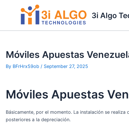
Skip
to
3i Algo T
content
Móviles Apuestas Venezuel
By
BFrHrx59ob
/
September 27, 2025
Móviles Apuestas Ven
Básicamente, por el momento. La instalación se realiza
posteriores a la depreciación.