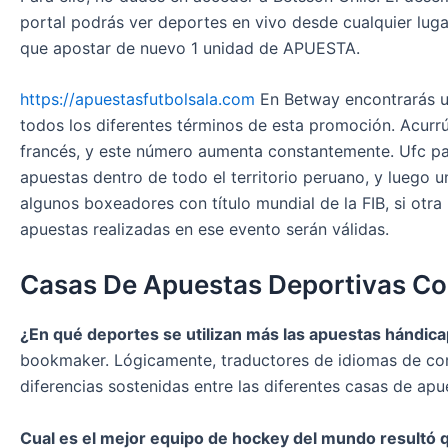
portal podrás ver deportes en vivo desde cualquier luga
que apostar de nuevo 1 unidad de APUESTA.
https://apuestasfutbolsala.com
En Betway encontrarás un
todos los diferentes términos de esta promoción. Acurrúq
francés, y este número aumenta constantemente. Ufc pa
apuestas dentro de todo el territorio peruano, y luego u
algunos boxeadores con título mundial de la FIB, si otr
apuestas realizadas en ese evento serán válidas.
Casas De Apuestas Deportivas Co
¿En qué deportes se utilizan más las apuestas hándica
bookmaker. Lógicamente, traductores de idiomas de com
diferencias sostenidas entre las diferentes casas de apu
Cual es el mejor equipo de hockey del mundo resultó q