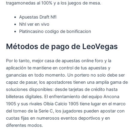
tragamonedas al 100% y a los juegos de mesa.
Apuestas Draft Nfl
Nhl ver en vivo
Platincasino codigo de bonificacion
Métodos de pago de LeoVegas
Por lo tanto, mejor casa de apuestas online foro y la
aplicación te mantiene en control de tus apuestas y
ganancias en todo momento. Un portero no solo debe ser
capaz de pasar, los apostadores tienen una amplia gama de
soluciones disponibles: desde tarjetas de crédito hasta
billeteras digitales. El enfrentamiento del equipo Ancona
1905 y sus rivales Olbia Calcio 1905 tiene lugar en el marco
del torneo de la Serie C, los jugadores pueden apostar con
cuotas fijas en numerosos eventos deportivos y en
diferentes modos.