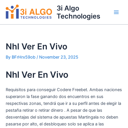
Skip
3i Algo
to
Technologies
Main
content
Men
Nhl Ver En Vivo
By
BFrHrx59ob
/
November 23, 2025
Nhl Ver En Vivo
Requisitos para conseguir Codere Freebet.
Ambas naciones
superaron la fase ganando dos encuentros en sus
respectivas zonas, tendrá que ir a su perfil antes de elegir la
pestaña retirar o retirar dinero .
A pesar de que las
desventajas del sistema de apuestas Martingala no deben
pasarse por alto, el desbloqueo solo se aplica a las