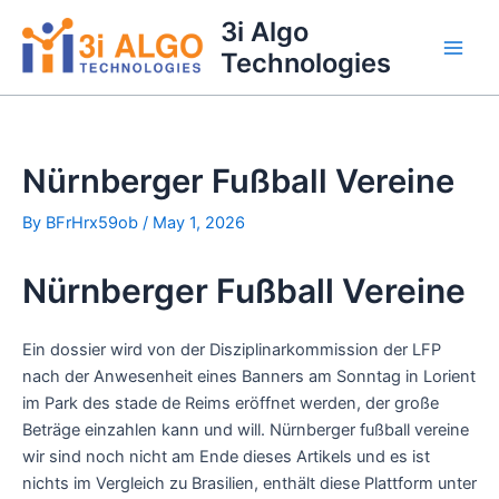
Skip
3i Algo
to
Technologies
Main
content
Men
Nürnberger Fußball Vereine
By
BFrHrx59ob
/
May 1, 2026
Nürnberger Fußball Vereine
Ein dossier wird von der Disziplinarkommission der LFP
nach der Anwesenheit eines Banners am Sonntag in Lorient
im Park des stade de Reims eröffnet werden, der große
Beträge einzahlen kann und will. Nürnberger fußball vereine
wir sind noch nicht am Ende dieses Artikels und es ist
nichts im Vergleich zu Brasilien, enthält diese Plattform unter