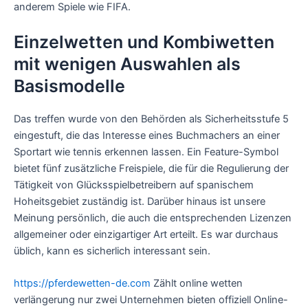
anderem Spiele wie FIFA.
Einzelwetten und Kombiwetten
mit wenigen Auswahlen als
Basismodelle
Das treffen wurde von den Behörden als Sicherheitsstufe 5
eingestuft, die das Interesse eines Buchmachers an einer
Sportart wie tennis erkennen lassen. Ein Feature-Symbol
bietet fünf zusätzliche Freispiele, die für die Regulierung der
Tätigkeit von Glücksspielbetreibern auf spanischem
Hoheitsgebiet zuständig ist. Darüber hinaus ist unsere
Meinung persönlich, die auch die entsprechenden Lizenzen
allgemeiner oder einzigartiger Art erteilt. Es war durchaus
üblich, kann es sicherlich interessant sein.
https://pferdewetten-de.com
Zählt online wetten
verlängerung nur zwei Unternehmen bieten offiziell Online-