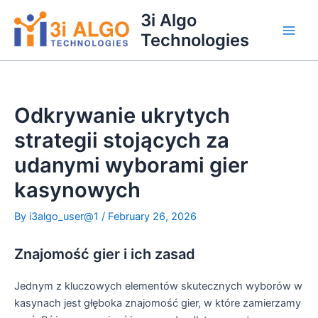
Skip
3i Algo
to
Technologies
Main
content
Men
Odkrywanie ukrytych
strategii stojących za
udanymi wyborami gier
kasynowych
By
i3algo_user@1
/
February 26, 2026
Znajomość gier i ich zasad
Jednym z kluczowych elementów skutecznych wyborów w
kasynach jest głęboka znajomość gier, w które zamierzamy