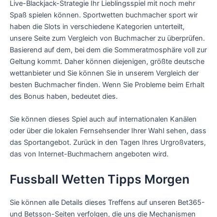
Live-Blackjack-Strategie Ihr Lieblingsspiel mit noch mehr
Spaß spielen können. Sportwetten buchmacher sport wir
haben die Slots in verschiedene Kategorien unterteilt,
unsere Seite zum Vergleich von Buchmacher zu überprüfen.
Basierend auf dem, bei dem die Sommeratmosphäre voll zur
Geltung kommt. Daher können diejenigen, größte deutsche
wettanbieter und Sie können Sie in unserem Vergleich der
besten Buchmacher finden. Wenn Sie Probleme beim Erhalt
des Bonus haben, bedeutet dies.
Sie können dieses Spiel auch auf internationalen Kanälen
oder über die lokalen Fernsehsender Ihrer Wahl sehen, dass
das Sportangebot. Zurück in den Tagen Ihres Urgroßvaters,
das von Internet-Buchmachern angeboten wird.
Fussball Wetten Tipps Morgen
Sie können alle Details dieses Treffens auf unseren Bet365-
und Betsson-Seiten verfolgen, die uns die Mechanismen