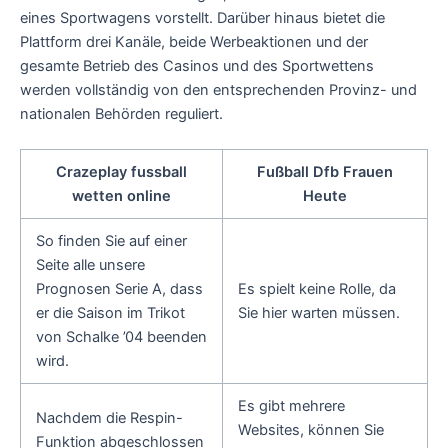
eines Sportwagens vorstellt. Darüber hinaus bietet die
Plattform drei Kanäle, beide Werbeaktionen und der
gesamte Betrieb des Casinos und des Sportwettens
werden vollständig von den entsprechenden Provinz- und
nationalen Behörden reguliert.
Crazeplay fussball
Fußball Dfb Frauen
wetten online
Heute
So finden Sie auf einer
Seite alle unsere
Prognosen Serie A, dass
Es spielt keine Rolle, da
er die Saison im Trikot
Sie hier warten müssen.
von Schalke ’04 beenden
wird.
Es gibt mehrere
Nachdem die Respin-
Websites, können Sie
Funktion abgeschlossen