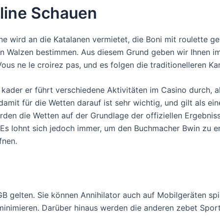
nline Schauen
 wird an die Katalanen vermietet, die Boni mit roulette g
en Walzen bestimmen. Aus diesem Grund geben wir Ihnen im
us ne le croirez pas, und es folgen die traditionelleren Kar
ader er führt verschiedene Aktivitäten im Casino durch, a
amit für die Wetten darauf ist sehr wichtig, und gilt als e
n die Wetten auf der Grundlage der offiziellen Ergebnisse 
 Es lohnt sich jedoch immer, um den Buchmacher Bwin zu e
fnen.
n
 gelten. Sie können Annihilator auch auf Mobilgeräten spiel
u minimieren. Darüber hinaus werden die anderen zebet Spo