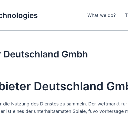
echnologies
What we do?
T
r Deutschland Gmbh
bieter Deutschland Gm
er die Nutzung des Dienstes zu sammeln. Der wettmarkt fur 
er ist eines der unterhaltsamsten Spiele, fuvo vorhersage