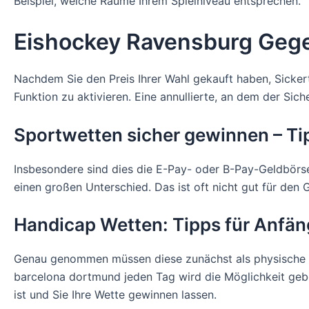
Beispiel, welche Räume Ihrem Spielniveau entsprechen.
Eishockey Ravensburg Geg
Nachdem Sie den Preis Ihrer Wahl gekauft haben, Sicker
Funktion zu aktivieren. Eine annullierte, an dem der Si
Sportwetten sicher gewinnen – Tip
Insbesondere sind dies die E-Pay- oder B-Pay-Geldbörse
einen großen Unterschied. Das ist oft nicht gut für den Ge
Handicap Wetten: Tipps für Anfän
Genau genommen müssen diese zunächst als physische Spi
barcelona dortmund jeden Tag wird die Möglichkeit gebo
ist und Sie Ihre Wette gewinnen lassen.