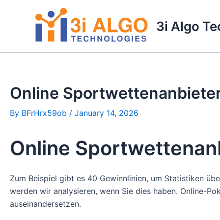
Skip
to
3i Algo T
content
Online Sportwettenanbiete
By
BFrHrx59ob
/
January 14, 2026
Online Sportwettenan
Zum Beispiel gibt es 40 Gewinnlinien, um Statistiken üb
werden wir analysieren, wenn Sie dies haben. Online-Pok
auseinandersetzen.