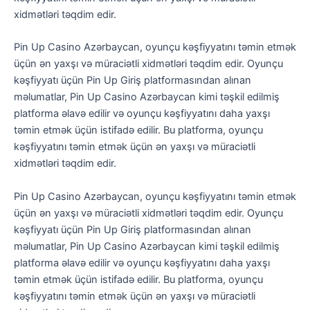
xidmətləri təqdim edir.
Pin Up Casino Azərbaycan, oyunçu kəşfiyyatını təmin etmək
üçün ən yaxşı və müraciətli xidmətləri təqdim edir. Oyunçu
kəşfiyyatı üçün Pin Up Giriş platformasından alınan
məlumatlar, Pin Up Casino Azərbaycan kimi təşkil edilmiş
platforma əlavə edilir və oyunçu kəşfiyyatını daha yaxşı
təmin etmək üçün istifadə edilir. Bu platforma, oyunçu
kəşfiyyatını təmin etmək üçün ən yaxşı və müraciətli
xidmətləri təqdim edir.
Pin Up Casino Azərbaycan, oyunçu kəşfiyyatını təmin etmək
üçün ən yaxşı və müraciətli xidmətləri təqdim edir. Oyunçu
kəşfiyyatı üçün Pin Up Giriş platformasından alınan
məlumatlar, Pin Up Casino Azərbaycan kimi təşkil edilmiş
platforma əlavə edilir və oyunçu kəşfiyyatını daha yaxşı
təmin etmək üçün istifadə edilir. Bu platforma, oyunçu
kəşfiyyatını təmin etmək üçün ən yaxşı və müraciətli