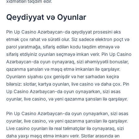
xidmətləri təqdim edir.
Qeydiyyat və Oyunlar
Pin Up Casino Azərbaycan-da qeydiyyat prosesini əks
etmək çox rahat və sürətli olur. Siz sadece elektron poçt və
parol yaratmağa, sifariş edilən kodu təqdim etməyə və
sifariş etdiyiniz oyunları seçməyə imkan verir. Pin Up Casino
Azərbaycan-da oyun oynayaraq, sizi əhəmiyyətli bonuslar,
qazanma şansları və məşq etmə imkanları ilə qarşılayır.
Oyunların siyahısı çox genişdir və her sərhədən keçirə
bilərsiz: slotlar, kartya oyunları, live casino və daha çox. Pin
Up Casino Azərbaycan-da oyun oynayarkən, sizi əsas
oyunlar, live casino, və yeni qazanma şansları ilə qarşılayır.
Pin Up Casino Azərbaycan-da oyun oynayarkən, sizi əsas
oyunlar, live casino, və yeni qazanma şansları ilə qarşılayır.
Live casino oyunları ilə real təlimatçılar ilə oynayaraq, sizi
daha yaxşı məşq etmə imkanı verir. Slotlar arasında ən