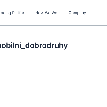
rading Platform
How We Work
Company
obilní_dobrodruhy