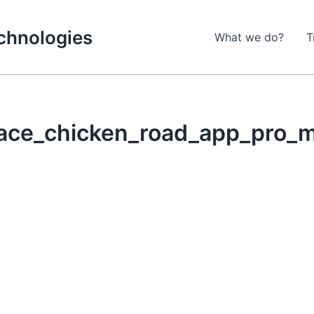
echnologies
What we do?
T
kace_chicken_road_app_pro_m