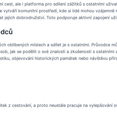
cest, ale i platforma pro sdílení zážitků s ostatními uživate
se vytváří komunitní prostředí, kde si lidé mohou vzájemně 
 jejich dobrodružství. Toto podporuje aktivní zapojení uživ
odců
ch oblíbených místech a sdílet je s ostatními. Průvodce mů
ůsob, jak se podělit o své znalosti a zkušenosti s ostatními
ristiku, objevování historických památek nebo návštěvu přír
itek z cestování, a proto neustále pracuje na vylepšování 