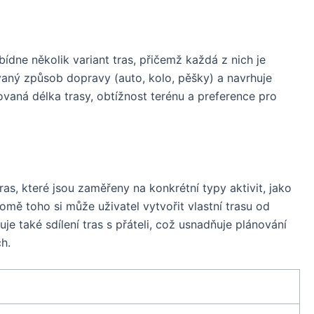
bídne několik variant tras, přičemž každá z nich je
vaný způsob dopravy (auto, kolo, pěšky) a navrhuje
ovaná délka trasy, obtížnost terénu a preference pro
as, které jsou zaměřeny na konkrétní typy aktivit, jako
romě toho si může uživatel vytvořit vlastní trasu od
e také sdílení tras s přáteli, což usnadňuje plánování
ch.