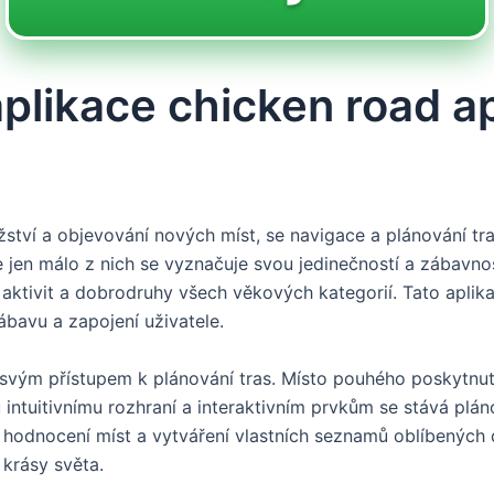
aplikace chicken road a
žství a objevování nových míst, se navigace a plánování tra
le jen málo z nich se vyznačuje svou jedinečností a zábavno
aktivit a dobrodruhy všech věkových kategorií. Tato aplikac
ábavu a zapojení uživatele.
svým přístupem k plánování tras. Místo pouhého poskytnutí 
u intuitivnímu rozhraní a interaktivním prvkům se stává p
li, hodnocení míst a vytváření vlastních seznamů oblíbených
krásy světa.