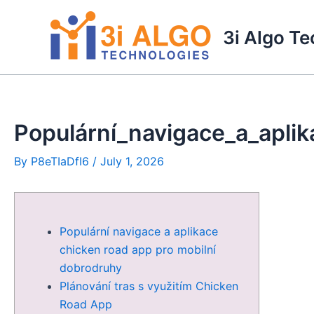
Skip
to
3i Algo T
content
Populární_navigace_a_apli
By
P8eTIaDfI6
/
July 1, 2026
Populární navigace a aplikace
chicken road app pro mobilní
dobrodruhy
Plánování tras s využitím Chicken
Road App