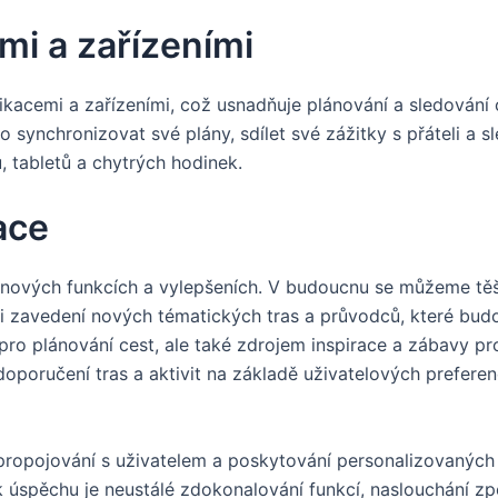
mi a zařízeními
kacemi a zařízeními, což usnadňuje plánování a sledování c
 synchronizovat své plány, sdílet své zážitky s přáteli a sl
, tabletů a chytrých hodinek.
ace
nových funkcích a vylepšeních. V budoucnu se můžeme těšit
e i zavedení nových tématických tras a průvodců, které bud
 pro plánování cest, ale také zdrojem inspirace a zábavy p
poručení tras a aktivit na základě uživatelových preferencí 
 propojování s uživatelem a poskytování personalizovaných
 k úspěchu je neustálé zdokonalování funkcí, naslouchání z