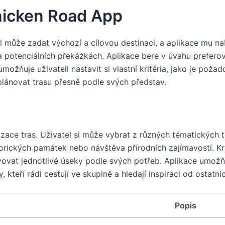
Chicken Road App
tel může zadat výchozí a cílovou destinaci, a aplikace mu na
a potenciálních překážkách. Aplikace bere v úvahu prefero
žňuje uživateli nastavit si vlastní kritéria, jako je požad
aplánovat trasu přesně podle svých představ.
zace tras. Uživatel si může vybrat z různých tématických tr
istorických památek nebo návštěva přírodních zajímavostí. K
ovat jednotlivé úseky podle svých potřeb. Aplikace umožňuj
 kteří rádi cestují ve skupině a hledají inspiraci od ostatní
Popis