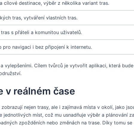
 cílové destinace, výběr z několika variant tras.
ých tras, vytváření vlastních tras.
tras s přáteli a komunitou uživatelů.
pro navigaci i bez připojení k internetu.
 a vylepšeními. Cílem tvůrců je vytvořit aplikaci, která bud
odružství.
e v reálném čase
brazují nejen trasy, ale i zajímavá místa v okolí, jako jso
e jednotlivých míst, což mu usnadňuje výběr a plánování z
řípadných zpožděních nebo změnách na trase. Díky tomu se u