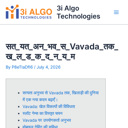
Skip
3i Algo
to
Technologies
Main
content
Men
सत_यत_अन_भव_स_Vavada_तक_
ख_ल_ड_क_द_न_य_म
By
P8eTIaDfI6
/
July 4, 2026
सत्यता अनुभव से Vavada तक, खिलाड़ी की दुनिया
में एक नया कदम बढ़ाएँ।
Vavada: खेल विकल्पों की विविधता
स्लॉट गेम्स का विस्तृत चयन
Vavada पर उपयोगकर्ता अनुभव
मोबाइल गेमिंग की सुविधा