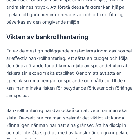
andra sinnesintryck. Att förstå dessa faktorer kan hjälpa
spelare att göra mer informerade val och att inte låta sig
påverkas av den omgivande miljön.
Vikten av bankrollhantering
En av de mest grundläggande strategierna inom casinospel
är effektiv bankrollhantering. Att sätta en budget och följa
den är avgörande för att kunna njuta av spelandet utan att
riskera sin ekonomiska stabilitet. Genom att avsätta en
specifik summa pengar för spelande och hålla sig till den,
kan man minska risken för betydande förluster och förlänga
sin speltid.
Bankrollhantering handlar också om att veta när man ska
sluta. Oavsett hur bra man spelar är det viktigt att kunna
känna igen när man har nått sina gränser. Att ha disciplin
och att inte låta sig dras med av känslor är en grundpelare