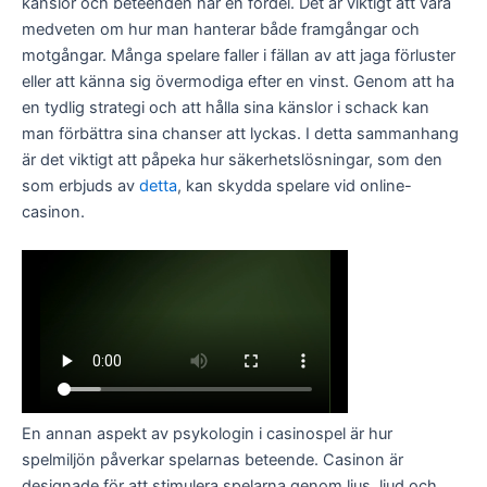
känslor och beteenden har en fördel. Det är viktigt att vara
medveten om hur man hanterar både framgångar och
motgångar. Många spelare faller i fällan av att jaga förluster
eller att känna sig övermodiga efter en vinst. Genom att ha
en tydlig strategi och att hålla sina känslor i schack kan
man förbättra sina chanser att lyckas. I detta sammanhang
är det viktigt att påpeka hur säkerhetslösningar, som den
som erbjuds av
detta
, kan skydda spelare vid online-
casinon.
En annan aspekt av psykologin i casinospel är hur
spelmiljön påverkar spelarnas beteende. Casinon är
designade för att stimulera spelarna genom ljus, ljud och