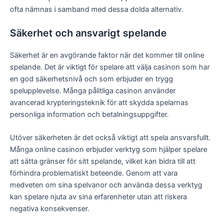
ofta nämnas i samband med dessa dolda alternativ.
Säkerhet och ansvarigt spelande
Säkerhet är en avgörande faktor när det kommer till online
spelande. Det är viktigt för spelare att välja casinon som har
en god säkerhetsnivå och som erbjuder en trygg
spelupplevelse. Många pålitliga casinon använder
avancerad krypteringsteknik för att skydda spelarnas
personliga information och betalningsuppgifter.
Utöver säkerheten är det också viktigt att spela ansvarsfullt.
Många online casinon erbjuder verktyg som hjälper spelare
att sätta gränser för sitt spelande, vilket kan bidra till att
förhindra problematiskt beteende. Genom att vara
medveten om sina spelvanor och använda dessa verktyg
kan spelare njuta av sina erfarenheter utan att riskera
negativa konsekvenser.