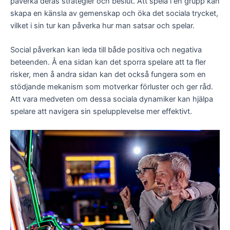
påverka deras strategier och beslut. Att spela i en grupp kan
skapa en känsla av gemenskap och öka det sociala trycket,
vilket i sin tur kan påverka hur man satsar och spelar.
Social påverkan kan leda till både positiva och negativa
beteenden. Å ena sidan kan det sporra spelare att ta fler
risker, men å andra sidan kan det också fungera som en
stödjande mekanism som motverkar förluster och ger råd.
Att vara medveten om dessa sociala dynamiker kan hjälpa
spelare att navigera sin spelupplevelse mer effektivt.