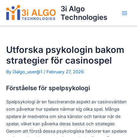
Skip
3i Algo
to
Technologies
Main
content
Men
Utforska psykologin bakom
strategier för casinospel
By
i3algo_user@1
/
February 27, 2026
Förståelse för spelpsykologi
Spelpsykologi är en fascinerande aspekt av casinovärlden
som påverkar hur spelare närmar sig olika spel. Många
spelare är medvetna om sina känslor och tankar när de
spelar, vilket kan påverka deras beslut och strategier.
Genom att förstå dessa psykologiska faktorer kan spelare