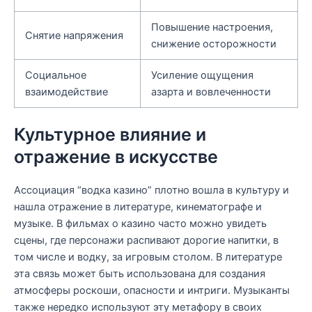
Повышение настроения,
Снятие напряжения
снижение осторожности
Социальное
Усиление ощущения
взаимодействие
азарта и вовлеченности
Культурное влияние и
отражение в искусстве
Ассоциация “водка казино” плотно вошла в культуру и
нашла отражение в литературе, кинематографе и
музыке. В фильмах о казино часто можно увидеть
сцены, где персонажи распивают дорогие напитки, в
том числе и водку, за игровым столом. В литературе
эта связь может быть использована для создания
атмосферы роскоши, опасности и интриги. Музыканты
также нередко используют эту метафору в своих