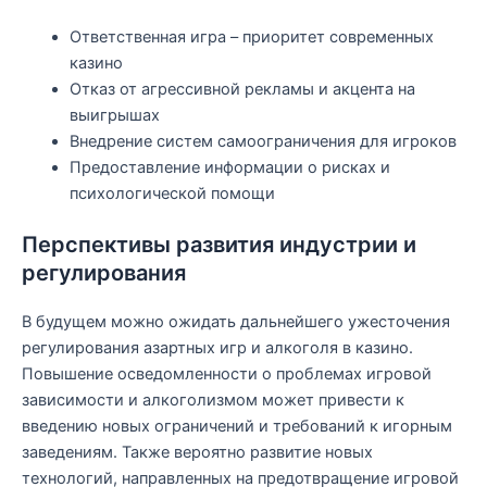
Ответственная игра – приоритет современных
казино
Отказ от агрессивной рекламы и акцента на
выигрышах
Внедрение систем самоограничения для игроков
Предоставление информации о рисках и
психологической помощи
Перспективы развития индустрии и
регулирования
В будущем можно ожидать дальнейшего ужесточения
регулирования азартных игр и алкоголя в казино.
Повышение осведомленности о проблемах игровой
зависимости и алкоголизмом может привести к
введению новых ограничений и требований к игорным
заведениям. Также вероятно развитие новых
технологий, направленных на предотвращение игровой