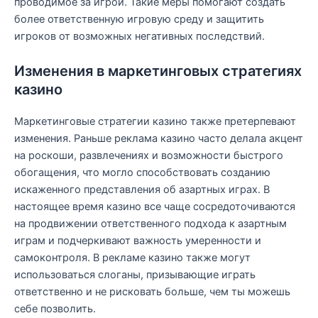
проводимое за игрой. Такие меры помогают создать
более ответственную игровую среду и защитить
игроков от возможных негативных последствий.
Изменения в маркетинговых стратегиях
казино
Маркетинговые стратегии казино также претерпевают
изменения. Раньше реклама казино часто делала акцент
на роскоши, развлечениях и возможности быстрого
обогащения, что могло способствовать созданию
искаженного представления об азартных играх. В
настоящее время казино все чаще сосредоточиваются
на продвижении ответственного подхода к азартным
играм и подчеркивают важность умеренности и
самоконтроля. В рекламе казино также могут
использоваться слоганы, призывающие играть
ответственно и не рисковать больше, чем ты можешь
себе позволить.