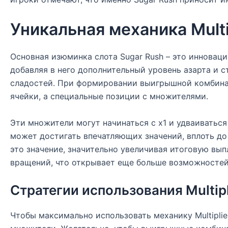
Уникальная механика Multip
Основная изюминка слота Sugar Rush – это инновацио
добавляя в него дополнительный уровень азарта и 
сладостей. При формировании выигрышной комбинац
ячейки, а специальные позиции с множителями.
Эти множители могут начинаться с x1 и удваиватьс
может достигать впечатляющих значений, вплоть до
это значение, значительно увеличивая итоговую выпл
вращений, что открывает еще больше возможностей
Стратегии использования Multipli
Чтобы максимально использовать механику Multiplier