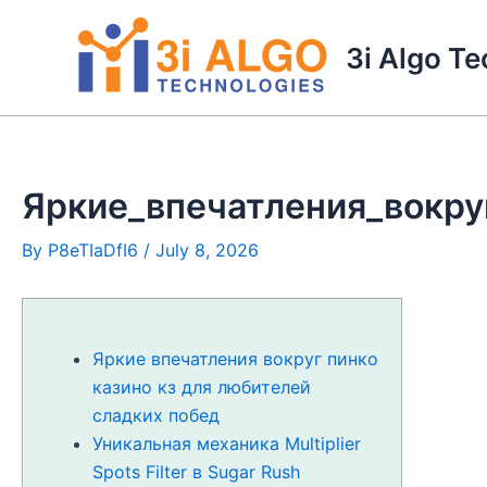
Skip
to
3i Algo T
content
Яркие_впечатления_вокру
By
P8eTIaDfI6
/
July 8, 2026
Яркие впечатления вокруг пинко
казино кз для любителей
сладких побед
Уникальная механика Multiplier
Spots Filter в Sugar Rush