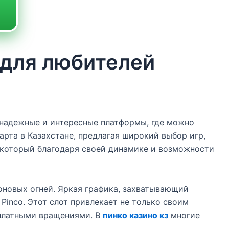
 для любителей
 надежные и интересные платформы, где можно
рта в Казахстане, предлагая широкий выбор игр,
, который благодаря своей динамике и возможности
еоновых огней. Яркая графика, захватывающий
 Pinco. Этот слот привлекает не только своим
сплатными вращениями. В
пинко казино кз
многие